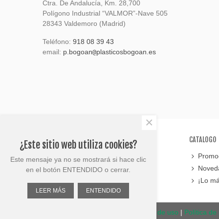
Ctra. De Andalucía, Km. 28,700
Polígono Industrial “VALMOR”-Nave 505
28343 Valdemoro (Madrid)
Teléfono:
918 08 39 43
email:
p.bogoan
plasticosbogoan.es
@
×
SOPORTE
CATALOGO
¿Este sitio web utiliza cookies?
Contáctanos
Promoc
Este mensaje ya no se mostrará si hace clic
Mapa del sitio
Noved
en el botón ENTENDIDO o cerrar.
¡Lo má
LEER MÁS
ENTENDIDO
© Plasticos Bogoan 2023 |
Términos de uso
|
Política de