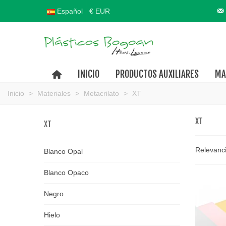
Español
€ EUR
INICIO
PRODUCTOS AUXILIARES
MA
Inicio
>
Materiales
>
Metacrilato
>
XT
XT
XT
Relevanc
Blanco Opal
Blanco Opaco
Negro
Hielo