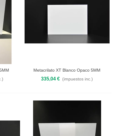
l 5MM
Metacrilato XT Blanco Opaco 5MM
Añadir al carrito
335,04 €
.)
(impuestos inc.)