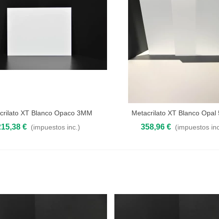
crilato XT Blanco Opaco 3MM
Metacrilato XT Blanco Opa
 al carrito
Añadir al carrito
215,38 €
358,96 €
(impuestos inc.)
(impuestos inc