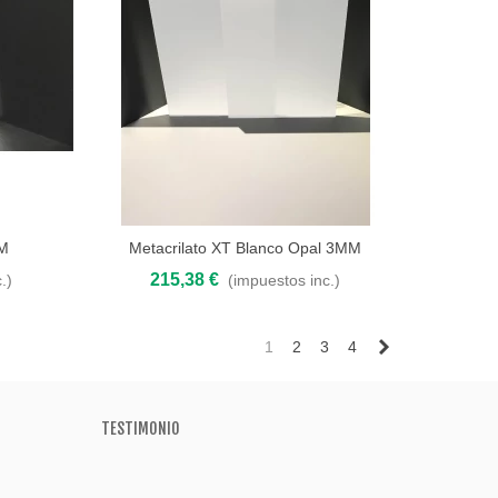
MM
Metacrilato XT Blanco Opal 3MM
Añadir al carrito
215,38 €
.)
(impuestos inc.)
Siguiente
1
2
3
4
TESTIMONIO