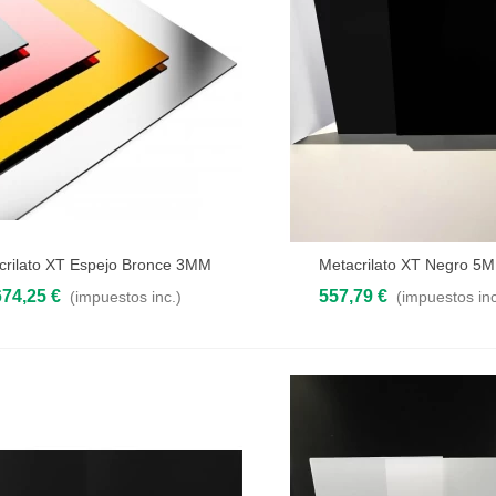
crilato XT Espejo Bronce 3MM
Metacrilato XT Negro 5
 al carrito
Añadir al carrito
674,25 €
557,79 €
(impuestos inc.)
(impuestos inc