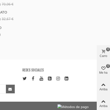
)
70,06 €
LATO
)
32,67 €
O
)
0
Carro
0
REDES SOCIALES
Me ha
gustado
Arriba
Arriba