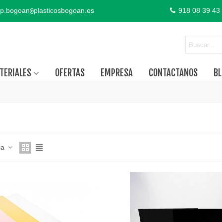
p.bogoan
plasticosbogoan.es
918 08 39 43
@
TERIALES
OFERTAS
EMPRESA
CONTACTANOS
BL
ia