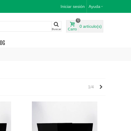
Iniciar sesión
Ayuda
0
0
artículo(s)
Carro
Buscar
OG
Siguiente
1/4