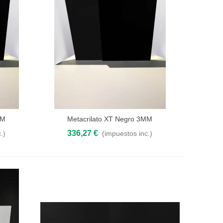
MM
Metacrilato XT Negro 3MM
Añadir al carrito
336,27 €
.)
(impuestos inc.)