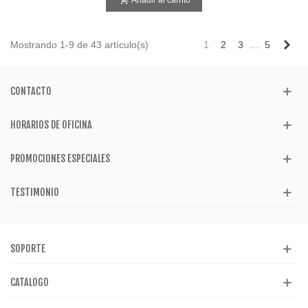
Añadir al carrito
Sig
Mostrando 1-9 de 43 artículo(s)
1
2
3
…
5
CONTACTO
HORARIOS DE OFICINA
PROMOCIONES ESPECIALES
TESTIMONIO
SOPORTE
CATALOGO