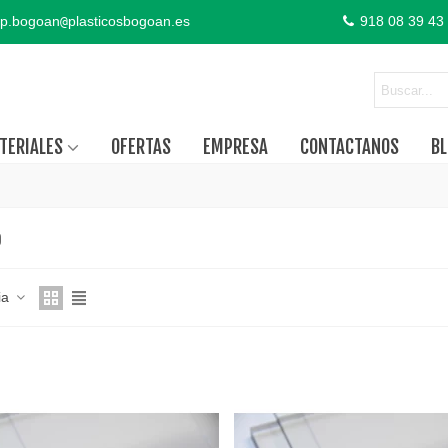
p.bogoan
plasticosbogoan.es
918 08 39 43
@
TERIALES
OFERTAS
EMPRESA
CONTACTANOS
BL
O
ia