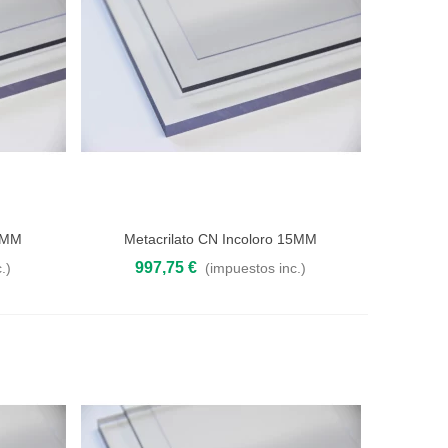
12MM
Metacrilato CN Incoloro 15MM
Añadir al carrito
997,75 €
.)
(impuestos inc.)