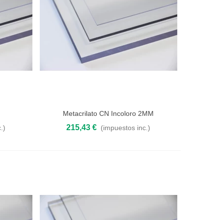
o
Metacrilato CN Incoloro 2MM
Añadir al carrito
215,43 €
.)
(impuestos inc.)