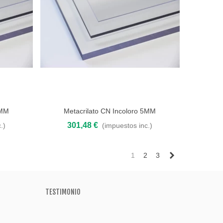
4MM
Metacrilato CN Incoloro 5MM
Añadir al carrito
301,48 €
.)
(impuestos inc.)
Siguiente
1
2
3
TESTIMONIO