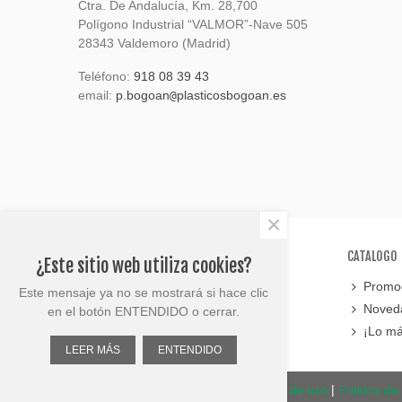
Ctra. De Andalucía, Km. 28,700
Polígono Industrial “VALMOR”-Nave 505
28343 Valdemoro (Madrid)
Teléfono:
918 08 39 43
email:
p.bogoan
plasticosbogoan.es
@
×
SOPORTE
CATALOGO
¿Este sitio web utiliza cookies?
Contáctanos
Promoc
Este mensaje ya no se mostrará si hace clic
Mapa del sitio
Noved
en el botón ENTENDIDO o cerrar.
¡Lo má
LEER MÁS
ENTENDIDO
© Plasticos Bogoan 2023 |
Términos de uso
|
Política de