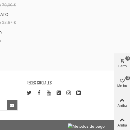
)
70,06 €
LATO
)
32,67 €
O
)
0
Carro
0
REDES SOCIALES
Me ha
gustado
Arriba
Arriba