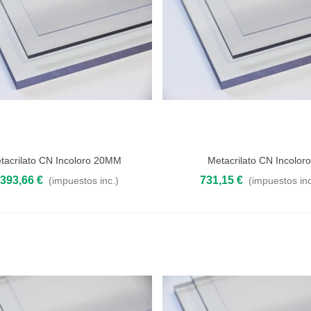
tacrilato CN Incoloro 20MM
Metacrilato CN Incolor
 al carrito
Añadir al carrito
2000X1200X25MM
.393,66 €
731,15 €
(impuestos inc.)
(impuestos inc