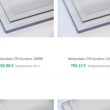
tacrilato CN Incoloro 10MM
Metacrilato CN Incoloro 
 al carrito
Añadir al carrito
602,96 €
760,13 €
(impuestos inc.)
(impuestos inc