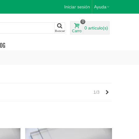
Iniciar sesión
Ayuda
0
0
artículo(s)
Carro
Buscar
OG
Siguiente
1/3