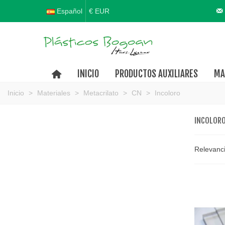
Español
€ EUR
INICIO
PRODUCTOS AUXILIARES
MA
Inicio
>
Materiales
>
Metacrilato
>
CN
>
Incoloro
INCOLOR
Relevanc