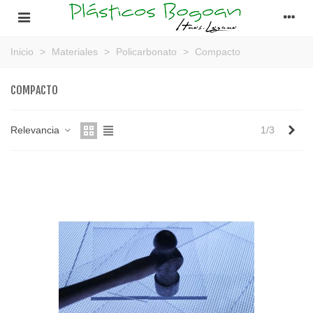
Inicio
>
Materiales
>
Policarbonato
>
Compacto
COMPACTO
Sig
Relevancia
1/3