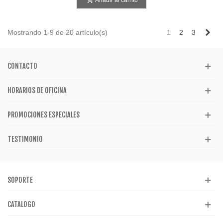
Añadir al carrito
Sig
Mostrando 1-9 de 20 artículo(s)
1
2
3
CONTACTO
HORARIOS DE OFICINA
PROMOCIONES ESPECIALES
TESTIMONIO
SOPORTE
CATALOGO