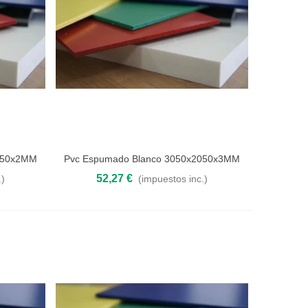
050x2MM
Pvc Espumado Blanco 3050x2050x3MM
Añadir al carrito
52,27 €
.)
(impuestos inc.)