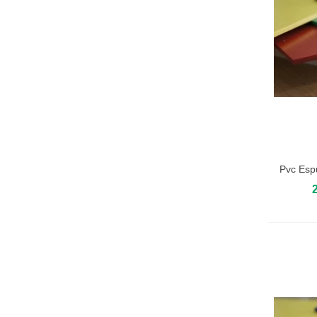
Pvc Es
Añadir