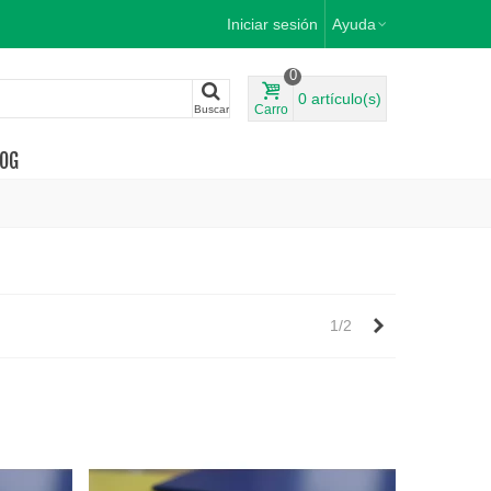
Iniciar sesión
Ayuda
0
0
artículo(s)
Carro
Buscar
OG
Siguiente
1/2