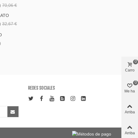
)
70,06 €
LATO
)
32,67 €
O
)
0
Carro
0
REDES SOCIALES
Me ha
gustado
Arriba
Arriba