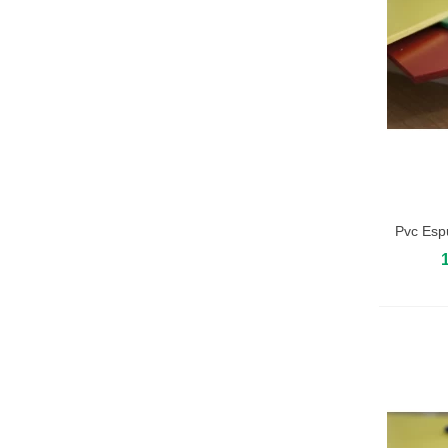
Pvc Es
Añadir