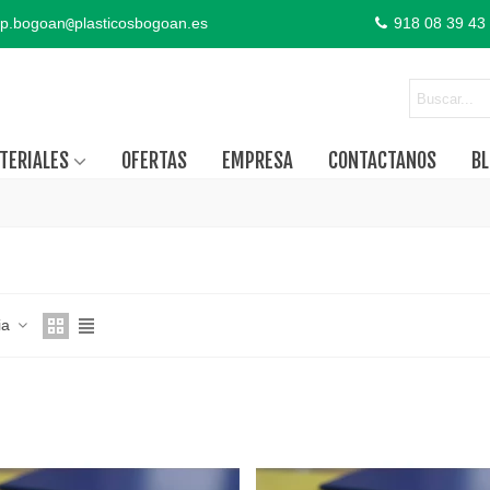
p.bogoan
plasticosbogoan.es
918 08 39 43
@
TERIALES
OFERTAS
EMPRESA
CONTACTANOS
BL
ia