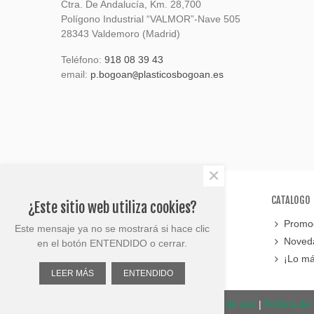
Ctra. De Andalucía, Km. 28,700
Polígono Industrial “VALMOR”-Nave 505
28343 Valdemoro (Madrid)
Teléfono:
918 08 39 43
email:
p.bogoan
plasticosbogoan.es
@
×
SOPORTE
CATALOGO
¿Este sitio web utiliza cookies?
Contáctanos
Promoc
Este mensaje ya no se mostrará si hace clic
Mapa del sitio
Noved
en el botón ENTENDIDO o cerrar.
¡Lo má
LEER MÁS
ENTENDIDO
© Plasticos Bogoan 2023 |
Términos de uso
|
Política de