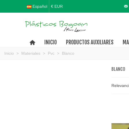
Español
€ EUR
INICIO
PRODUCTOS AUXILIARES
MA
Inicio
>
Materiales
>
Pvc
>
Blanco
BLANCO
Relevanc