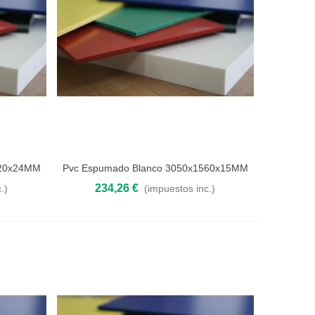
220x24MM
Pvc Espumado Blanco 3050x1560x15MM
Añadir al carrito
234,26 €
.)
(impuestos inc.)