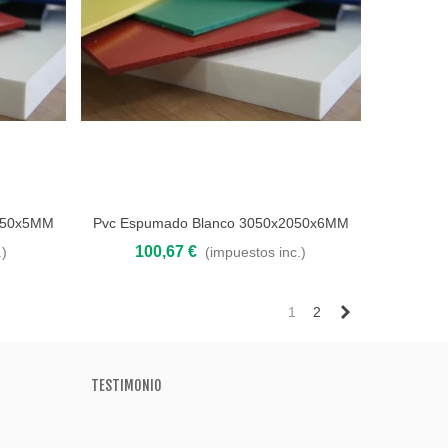
050x5MM
Pvc Espumado Blanco 3050x2050x6MM
Añadir al carrito
100,67 €
.)
(impuestos inc.)
Siguiente
1
2
TESTIMONIO