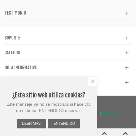
TESTIMONIO
SOPORTE
CATALOGO
HOJA INFORMATIVA
×
REDES SOCIALES
¿Este sitio web utiliza cookies?
Este mensaje ya no se mostrará si hace clic
en el botón ENTENDIDO o cerrar.
© Plasticos Bogoan 2023 |
Términos de uso
|
Política de
privacidad
LEER MÁS
ENTENDIDO
0
0