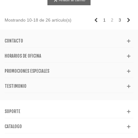
Añadir al carrito
Anterior
Sig
Mostrando 10-18 de 26 artículo(s)
1
2
3
CONTACTO
HORARIOS DE OFICINA
PROMOCIONES ESPECIALES
TESTIMONIO
SOPORTE
CATALOGO