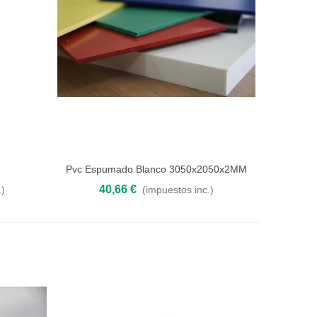
l
Pvc Espumado Blanco 3050x2050x2MM
Añadir al carrito
40,66 €
.)
(impuestos inc.)