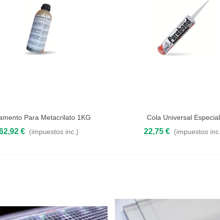
amento Para Metacrilato 1KG
Cola Universal Especia
 al carrito
Añadir al carrito
62,92 €
22,75 €
(impuestos inc.)
(impuestos inc