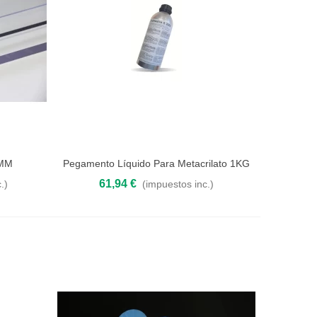
2MM
Pegamento Líquido Para Metacrilato 1KG
Añadir al carrito
61,94 €
.)
(impuestos inc.)