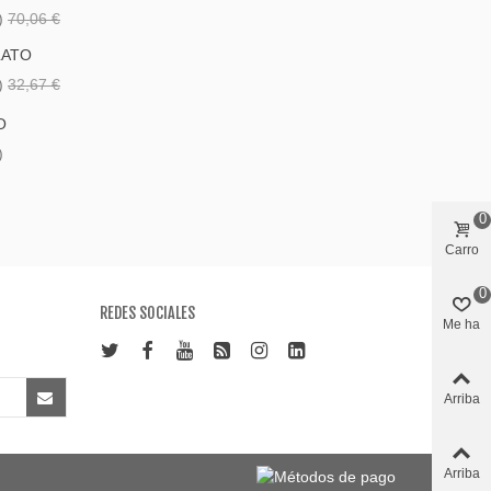
)
70,06 €
LATO
)
32,67 €
O
)
0
Carro
0
REDES SOCIALES
Me ha
gustado
Arriba
Arriba