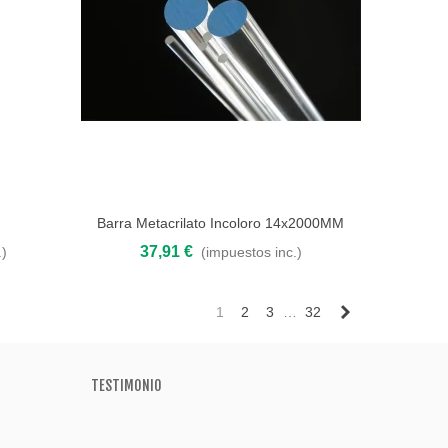
Barra Metacrilato Incoloro 14x2000MM
Añadir al carrito
37,91 €
.)
(impuestos inc.)
Siguiente
1
2
3
…
32
TESTIMONIO