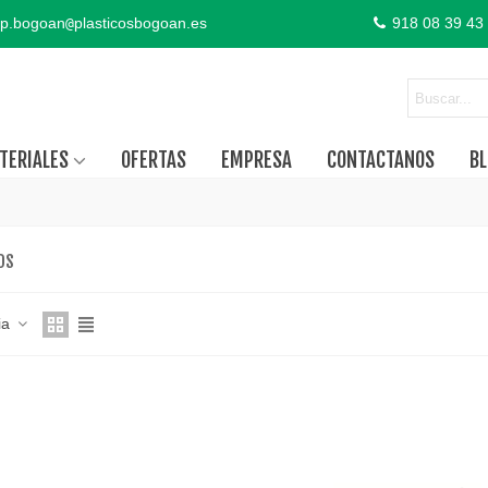
p.bogoan
plasticosbogoan.es
918 08 39 43
@
TERIALES
OFERTAS
EMPRESA
CONTACTANOS
BL
OS
ia