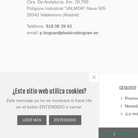
Ctra. De Andalucía, Km. 28,700
Polígono Industrial “VALMOR”-Nave 505
28343 Valdemoro (Madrid)
Teléfono:
918 08 39 43
email:
p.bogoan
plasticosbogoan.es
@
×
SOPORTE
CATALOGO
¿Este sitio web utiliza cookies?
Contáctanos
Promoc
Este mensaje ya no se mostrará si hace clic
Mapa del sitio
Noved
en el botón ENTENDIDO o cerrar.
¡Lo má
LEER MÁS
ENTENDIDO
© Plasticos Bogoan 2023 |
Términos de uso
|
Política de