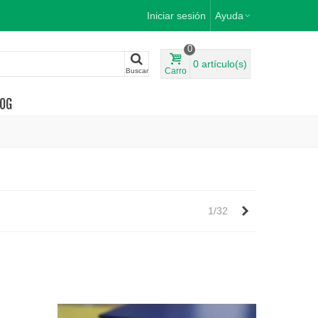
Iniciar sesión
Ayuda
0
0
artículo(s)
Carro
Buscar
OG
Siguiente
1/32