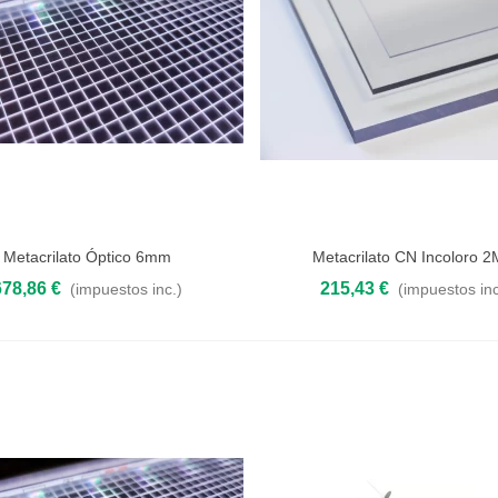
Metacrilato Óptico 6mm
Metacrilato CN Incoloro 
 al carrito
Añadir al carrito
678,86 €
215,43 €
(impuestos inc.)
(impuestos inc