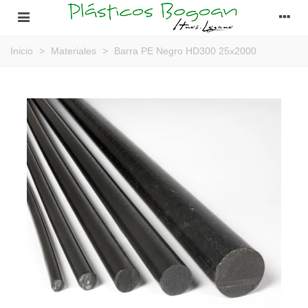
Inicio
>
Materiales
>
Barra PE Negro HD300 25x2000