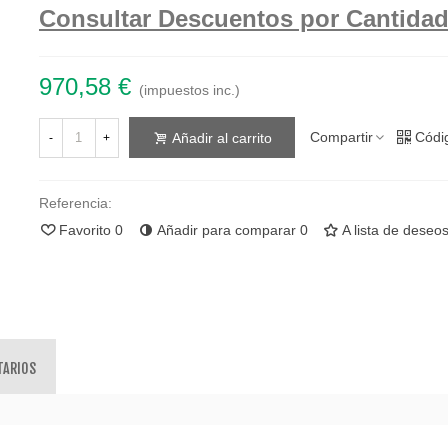
Consultar Descuentos por Cantida
970,58 €
(impuestos inc.)
Compartir
Códi
Añadir al carrito
-
+
Referencia:
Favorito
0
Añadir para comparar
0
A lista de deseo
TARIOS