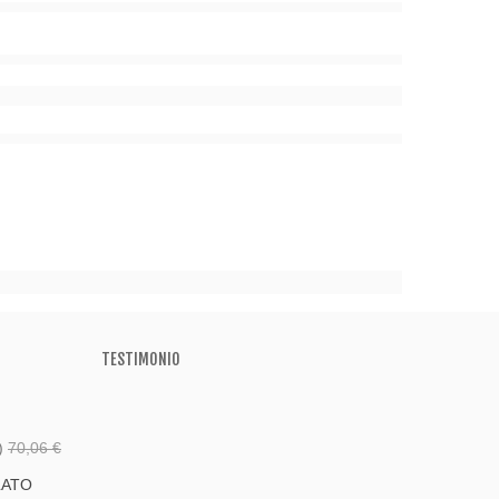
TESTIMONIO
)
70,06 €
LATO