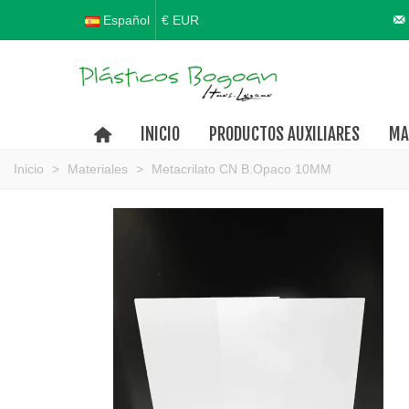
Español
€ EUR
INICIO
PRODUCTOS AUXILIARES
MA
Inicio
>
Materiales
>
Metacrilato CN B.Opaco 10MM