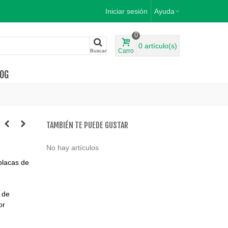
Iniciar sesión
Ayuda
0
0
artículo(s)
Carro
Buscar
OG
TAMBIÉN TE PUEDE GUSTAR
No hay artículos
placas de
 de
or