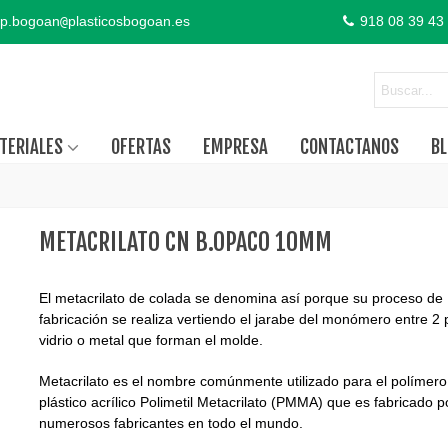
p.bogoan
plasticosbogoan.es
918 08 39 43
@
TERIALES
OFERTAS
EMPRESA
CONTACTANOS
BL
METACRILATO CN B.OPACO 10MM
El metacrilato de colada se denomina así porque su proceso de
fabricación se realiza vertiendo el jarabe del monómero entre 2 
vidrio o metal que forman el molde.
Metacrilato es el nombre comúnmente utilizado para el polímero
plástico acrílico Polimetil Metacrilato (PMMA) que es fabricado p
numerosos fabricantes en todo el mundo.