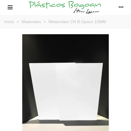
Inicio
>
Materiales
>
Metacrilato CN B.Opaco 15MM